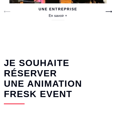
UNE ENTREPRISE
En savoir +
/home/clients/44ef4677d8f0072cd9f40e5103b1251f/sites/fr
/ho
est-event.fr/wp-content/themes/welko/templates/template-
est
navigation.php on line
42
navi
">
">
JE SOUHAITE
RÉSERVER
UNE ANIMATION
FRESK EVENT