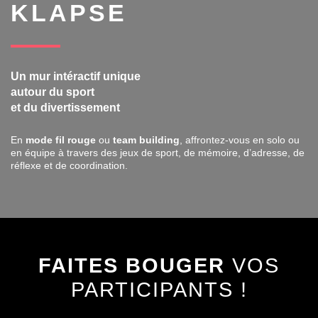
KLAPSE
Un mur intéractif unique
autour du sport
et du divertissement
En
mode fil rouge
ou
team building
, affrontez-vous en solo ou
en équipe à travers des jeux de sport, de mémoire, d’adresse, de
réflexe et de coordination.
FAITES BOUGER
VOS
PARTICIPANTS !