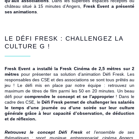
qu’aux associations
. Dans les superbes espaces réceptifs du
château situé à 15 minutes d’Angers,
Fresk Event
a présenté
ses animations
.
LE DÉFI FRESK
: CHALLENGEZ LA
CULTURE G !
Fresk Event
a installé la
Fresk Cinéma
de 2,5 mètres sur 2
mètres
pour présenter sa solution d’animation
Défi Fresk
. Les
responsables des CSE et des associations se sont tous prêtés au
jeu ! Le défi mis en place par notre équipe : retrouvez un
maximum de titres de film parmi les 50 en 20 minutes. Un beau
défi pour
comprendre le concept et se l’approprier
! Dans le
cadre des CSE, le
Défi Fresk
permet de challenger les salariés
le temps d’une journée ou d’une soirée sur leur culture
générale grâce à leur capacité d’observation, de déduction
et de réflexion.
Retrouvez le concept
Défi Fresk
et l’ensemble de ses
thématiques : sport, musique, entreprenariat, cinéma Angers,